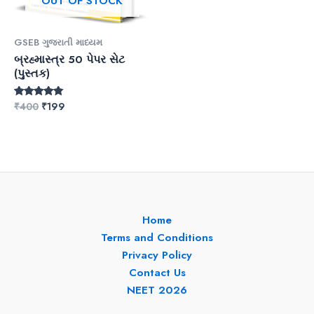
OUT OF STOCK
GSEB ગુજરાતી માધ્યમ
બ્રહ્માસ્ત્ર 50 પેપર સેટ
(પુસ્તક)
Original
Current
₹
400
₹
199
Rated
4.73
price
price
out of 5
was:
is:
₹400.
₹199.
Home
Terms and Conditions
Privacy Policy
Contact Us
NEET 2026